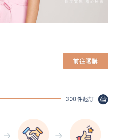
購物袋
 供應內外銷
前往選購
300 件起訂