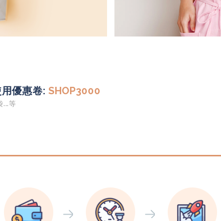
環保
專業品質
用優惠卷:
SHOP3000
..等