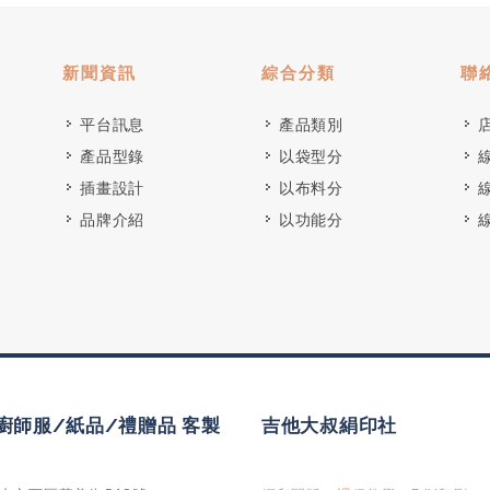
新聞資訊
綜合分類
聯
平台訊息
產品類別
產品型錄
以袋型分
插畫設計
以布料分
品牌介紹
以功能分
廚師服/紙品/禮贈品 客製
吉他大叔絹印社