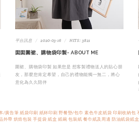
平台訊息
2020-03-16
HITS: 3821
囡囡圍裙、購物袋印製- ABOUT ME
圍裙、購物袋印製 如果您是 想客製禮物送⼈的貼⼼朋
樣
友，那麼您肯定希望，⾃⼰的禮物能獨一無⼆，將⼼
意化為久久陪伴
本/廣告筆
紙袋印刷
紙杯印刷
野餐墊/包巾
素色牛皮紙袋
印刷收納包
品外帶
烘焙包裝
手提袋
紙盒
紙碗
包裝紙
餐巾紙及周邊
防油紙袋紙