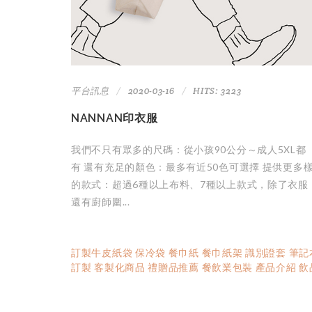
平台訊息
2020-03-16
HITS: 3223
NANNAN印衣服
我們不只有眾多的尺碼：從⼩孩90公分～成⼈5XL都
有 還有充⾜的顏⾊：最多有近50⾊可選擇 提供更多
的款式：超過6種以上布料、7種以上款式，除了衣服
還有廚師圍...
訂製牛皮紙袋
保冷袋
餐巾紙
餐巾紙架
識別證套
筆記
訂製
客製化商品
禮贈品推薦
餐飲業包裝
產品介紹
飲