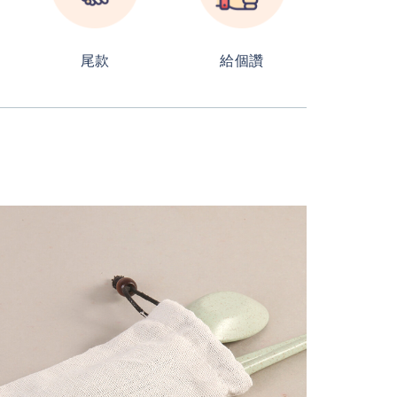
尾款
給個讚