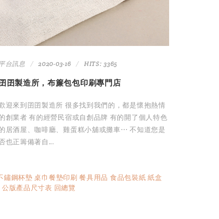
平台訊息
2020-03-16
HITS: 3365
囝囝製造所，布簾包包印刷專門店
歡迎來到囝囝製造所 很多找到我們的，都是懷抱熱情
的創業者 有的經營⺠宿或⾃創品牌 有的開了個⼈特⾊
的居酒屋、咖啡廳、雞蛋糕⼩舖或攤⾞⋯ 不知道您是
否也正籌備著⾃...
不鏽鋼杯墊
桌巾餐墊印刷
餐具用品
食品包裝紙
紙盒
盒
公版產品尺寸表
回總覽