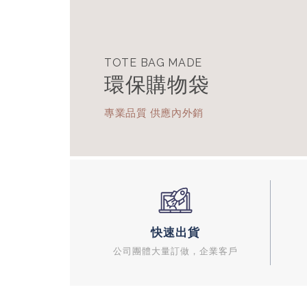
E
袋
銷
快速出貨
公司團體大量訂做，企業客戶